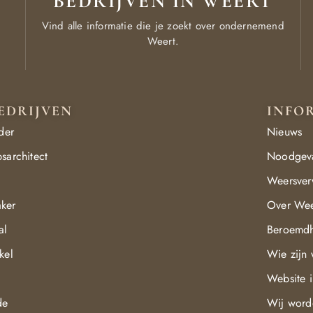
BEDRIJVEN IN WEERT
Vind alle informatie die je zoekt over ondernemend
Weert.
EDRIJVEN
INFO
der
Nieuws
sarchitect
Noodgev
Weersver
ker
Over Wee
al
Beroemd
kel
Wie zijn 
Website 
de
Wij word