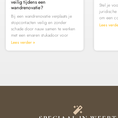
veilig tijdens een
Stel je vo
wandrenovatie?
juridische
Bij een wandrenovatie verplaats je
om een con
stopcontacten veilig en zonder
Lees verde
schade door nauw samen te werken
met een ervaren stukadoor voor
Lees verder »