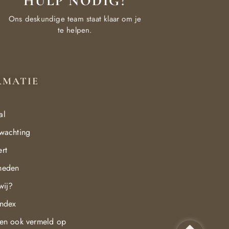
HULP NODIG?
Ons deskundige team staat klaar om je
te helpen.
RMATIE
al
wachting
rt
heden
wij?
index
en ook vermeld op