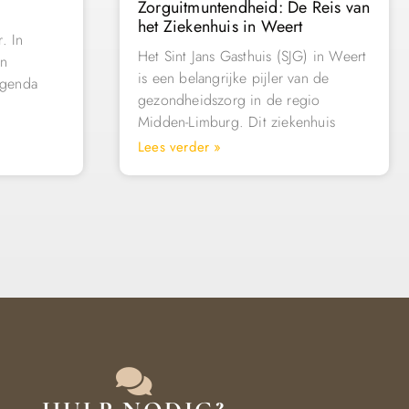
Zorguitmuntendheid: De Reis van
het Ziekenhuis in Weert
. In
Het Sint Jans Gasthuis (SJG) in Weert
en
is een belangrijke pijler van de
agenda
gezondheidszorg in de regio
Midden-Limburg. Dit ziekenhuis
Lees verder »