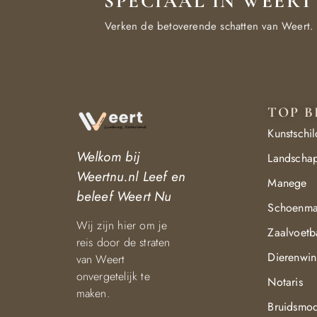
SPECIAAL IN WEERT
Verken de betoverende schatten van Weert.
TOP B
Kunstschil
Welkom bij
Landschap
Weertnu.nl
Leef en
Manege
beleef Weert Nu
Schoenma
Wij zijn hier om je
Zaalvoetb
reis door de straten
Dierenwin
van Weert
onvergetelijk te
Notaris
maken.
Bruidsmo