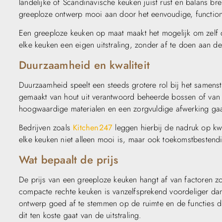
landelijke of Scandinavische keuken juist rust en balans bren
greeploze ontwerp mooi aan door het eenvoudige, functione
Een greeploze keuken op maat maakt het mogelijk om zelf de
elke keuken een eigen uitstraling, zonder af te doen aan de 
Duurzaamheid en kwaliteit
Duurzaamheid speelt een steeds grotere rol bij het samen
gemaakt van hout uit verantwoord beheerde bossen of van 
hoogwaardige materialen en een zorgvuldige afwerking gaa
Bedrijven zoals
Kitchen247
leggen hierbij de nadruk op kwa
elke keuken niet alleen mooi is, maar ook toekomstbestend
Wat bepaalt de prijs
De prijs van een greeploze keuken hangt af van factoren zo
compacte rechte keuken is vanzelfsprekend voordeliger dan
ontwerp goed af te stemmen op de ruimte en de functies die
dit ten koste gaat van de uitstraling.