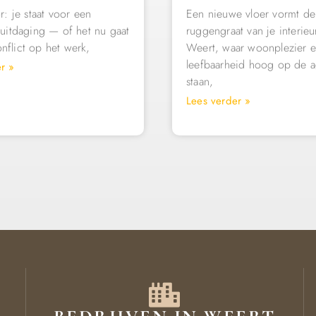
or: je staat voor een
Een nieuwe vloer vormt de
 uitdaging — of het nu gaat
ruggengraat van je interieur
flict op het werk,
Weert, waar woonplezier 
leefbaarheid hoog op de 
r »
staan,
Lees verder »