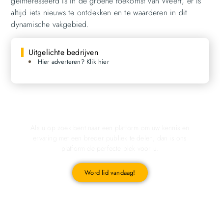
geïnteresseerd is in de groene toekomst van Weert, er is
altijd iets nieuws te ontdekken en te waarderen in dit
dynamische vakgebied.
Uitgelichte bedrijven
Hier adverteren? Klik hier
Registreer u vandaag nog en start met publiceren!
Als u op zoek bent naar een platform om uw kennis en
ervaring met een breder publiek te delen, dan is ons
platform de perfecte plek voor u.
Word lid vandaag!