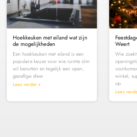
Hoekkeuken met eiland wat zijn
Feestdag
de mogelijkheden
Weert
Een hoekkeuken met eiland is een
Wie zoekt
populaire keuze voor wie ruimte slim
openingsti
wil benutten en tegelijk een open,
voorkomen
gezellige sfeer
winkel, su
op
Lees verder »
Lees verde