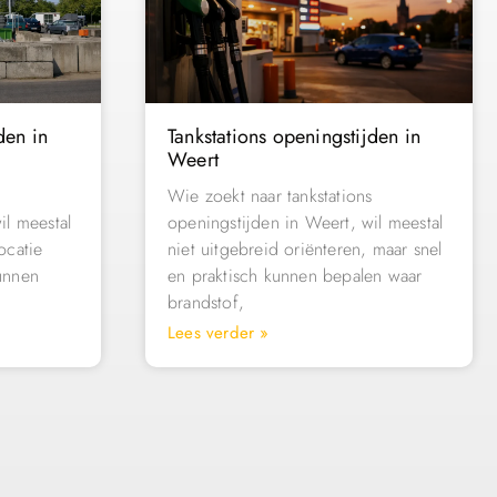
den in
Tankstations openingstijden in
Weert
Wie zoekt naar tankstations
il meestal
openingstijden in Weert, wil meestal
ocatie
niet uitgebreid oriënteren, maar snel
unnen
en praktisch kunnen bepalen waar
brandstof,
Lees verder »