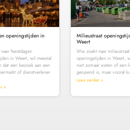
en openingstijden in
Milieustraat openingstij
Weert
 naar feestdagen
Wie zoekt naar milieustraat
jden in Weert, wil meestal
openingstijden in Weert, w
 dat een bezoek aan een
niet zomaar weten of een l
permarkt of dienstverlener
geopend is, maar vooral k
Lees verder »
r »