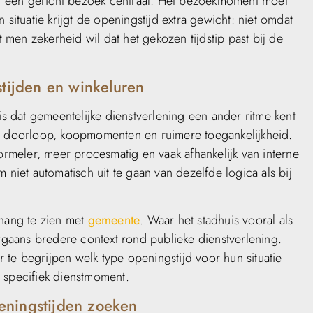
aar een gericht bezoek centraal. Het bezoekmoment moet
 situatie krijgt de openingstijd extra gewicht: niet omdat
men zekerheid wil dat het gekozen tijdstip past bij de
stijden en winkeluren
is dat gemeentelijke dienstverlening een ander ritme kent
op doorloop, koopmomenten en ruimere toegankelijkheid.
formeler, meer procesmatig en vaak afhankelijk van interne
 niet automatisch uit te gaan van dezelfde logica als bij
nhang te zien met
gemeente
. Waar het stadhuis vooral als
gaans bredere context rond publieke dienstverlening.
te begrijpen welk type openingstijd voor hun situatie
 specifiek dienstmoment.
eningstijden zoeken