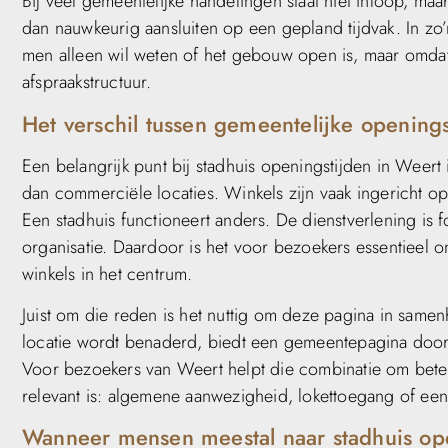
Bij veel gemeentelijke handelingen staat niet inloop, m
dan nauwkeurig aansluiten op een gepland tijdvak. In zo’n
men alleen wil weten of het gebouw open is, maar omdat 
afspraakstructuur.
Het verschil tussen gemeentelijke opening
Een belangrijk punt bij stadhuis openingstijden in Weert 
dan commerciële locaties. Winkels zijn vaak ingericht 
Een stadhuis functioneert anders. De dienstverlening is 
organisatie. Daardoor is het voor bezoekers essentieel om
winkels in het centrum.
Juist om die reden is het nuttig om deze pagina in same
locatie wordt benaderd, biedt een gemeentepagina door
Voor bezoekers van Weert helpt die combinatie om beter 
relevant is: algemene aanwezigheid, lokettoegang of een
Wanneer mensen meestal naar stadhuis op