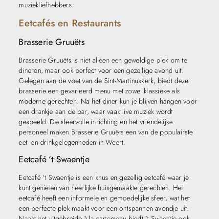
muziekliefhebbers.
Eetcafés en Restaurants
Brasserie Gruuëts
Brasserie Gruuëts is niet alleen een geweldige plek om te
dineren, maar ook perfect voor een gezellige avond uit.
Gelegen aan de voet van de Sint-Martinuskerk, biedt deze
brasserie een gevarieerd menu met zowel klassieke als
moderne gerechten. Na het diner kun je blijven hangen voor
een drankje aan de bar, waar vaak live muziek wordt
gespeeld. De sfeervolle inrichting en het vriendelijke
personeel maken Brasserie Gruuëts een van de populairste
eet- en drinkgelegenheden in Weert.
Eetcafé ’t Swaentje
Eetcafé ‘t Swaentje is een knus en gezellig eetcafé waar je
kunt genieten van heerlijke huisgemaakte gerechten. Het
eetcafé heeft een informele en gemoedelijke sfeer, wat het
een perfecte plek maakt voor een ontspannen avondje uit.
Naast het uitgebreide à-la-cartemenu biedt ‘t Swaentje ook