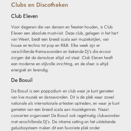
Clubs en Discotheken
Club Eleven
Voor degenen die van dansen en feesten houden, is Club
Eleven een absolute must-visit. Deze club, gelegen in het hart
van Weert, biedt een breed scala aan muziekstijlen, van
house en techno tot pop en R&B. Elke week zijn er
verschillende thema-avonden en bekende DJ’s die ervoor
zorgen dat de dansvloer altijd vol staat. Club Eleven heeft
een moderne en stijlvolle inrichting, en de sfeer is altijd
energiek en levendig.
De Bosuil
De Bosuil is een poppodium en club waar je kunt genieten
van live muziek en dansavonden. Dit is de plek waar zowel
nationale als internationale artiesten optreden, en waar je kunt
genieten van een breed scala aan muziekgenres. Naast
concerten organiseert De Bosuil ook regelmatig clubavonden
met verschillende DJ’s. De intieme setting en het uitstekende
geluidssysteem maken dit een favoriete plek onder