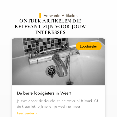
Verwante Artikelen
ONTDEK ARTIKELEN DIE
RELEVANT ZIJN VOOR JOUW
INTERESSES
Loodgieter
De beste loodgieters in Weert
Je staat onder de douche en het water blijft koud. Of
de kraan lekt pijlsnel en je weet niet meer
Lees verder »