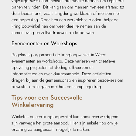
vrijwilligerswerk aan mensen die moeite hebben om reguliere
banen te vinden. Dit kan gaan om mensen met een afstand tot
de arbeidsmarkt, zoals langdurig werklozen of mensen met
een beperking. Door hen een werkplek te bieden, helpt de
kringloopwinkel hen om weer deel te nemen aan de
samenleving en zelfvertrouwen op te bouwen.
Evenementen en Workshops
Regelmatig organiseert de kringloopwinkel in Weert
evenementen en workshops. Deze variëren van creatieve
upcycling-projecten tot kledingruilbeurzen en
informatiesessies over duurzaamheid. Deze activiteiten
dragen bij aan de gemeenschap en inspireren bezoekers om
bewuster om te gaan met hun consumptiegedrag.
Tips voor een Succesvolle
Winkelervaring
Winkelen bij een kringloopwinkel kan soms overweldigend
zijn vanwege het grote aanbod. Hier zijn enkele tips om je
ervaring zo aangenaam mogelijk te maken: