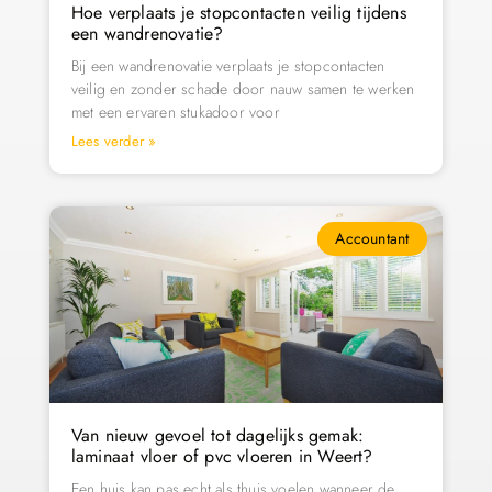
Hoe verplaats je stopcontacten veilig tijdens
een wandrenovatie?
Bij een wandrenovatie verplaats je stopcontacten
veilig en zonder schade door nauw samen te werken
met een ervaren stukadoor voor
Lees verder »
Accountant
Van nieuw gevoel tot dagelijks gemak:
laminaat vloer of pvc vloeren in Weert?
Een huis kan pas echt als thuis voelen wanneer de