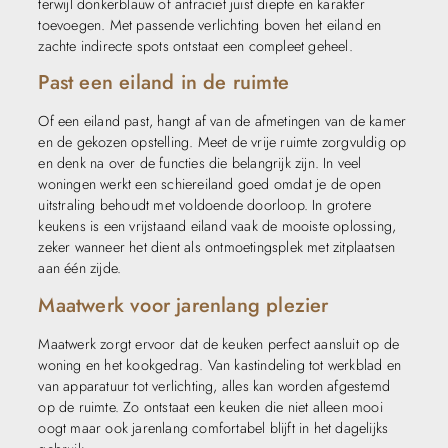
terwijl donkerblauw of antraciet juist diepte en karakter
toevoegen. Met passende verlichting boven het eiland en
zachte indirecte spots ontstaat een compleet geheel.
Past een eiland in de ruimte
Of een eiland past, hangt af van de afmetingen van de kamer
en de gekozen opstelling. Meet de vrije ruimte zorgvuldig op
en denk na over de functies die belangrijk zijn. In veel
woningen werkt een schiereiland goed omdat je de open
uitstraling behoudt met voldoende doorloop. In grotere
keukens is een vrijstaand eiland vaak de mooiste oplossing,
zeker wanneer het dient als ontmoetingsplek met zitplaatsen
aan één zijde.
Maatwerk voor jarenlang plezier
Maatwerk zorgt ervoor dat de keuken perfect aansluit op de
woning en het kookgedrag. Van kastindeling tot werkblad en
van apparatuur tot verlichting, alles kan worden afgestemd
op de ruimte. Zo ontstaat een keuken die niet alleen mooi
oogt maar ook jarenlang comfortabel blijft in het dagelijks