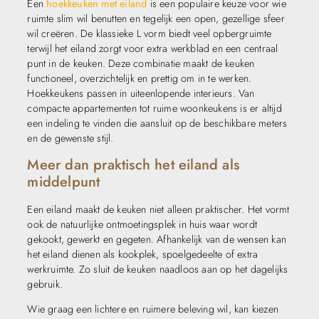
Een
hoekkeuken met eiland
is een populaire keuze voor wie
ruimte slim wil benutten en tegelijk een open, gezellige sfeer
wil creëren. De klassieke L vorm biedt veel opbergruimte
terwijl het eiland zorgt voor extra werkblad en een centraal
punt in de keuken. Deze combinatie maakt de keuken
functioneel, overzichtelijk en prettig om in te werken.
Hoekkeukens passen in uiteenlopende interieurs. Van
compacte appartementen tot ruime woonkeukens is er altijd
een indeling te vinden die aansluit op de beschikbare meters
en de gewenste stijl.
Meer dan praktisch het eiland als
middelpunt
Een eiland maakt de keuken niet alleen praktischer. Het vormt
ook de natuurlijke ontmoetingsplek in huis waar wordt
gekookt, gewerkt en gegeten. Afhankelijk van de wensen kan
het eiland dienen als kookplek, spoelgedeelte of extra
werkruimte. Zo sluit de keuken naadloos aan op het dagelijks
gebruik.
Wie graag een lichtere en ruimere beleving wil, kan kiezen