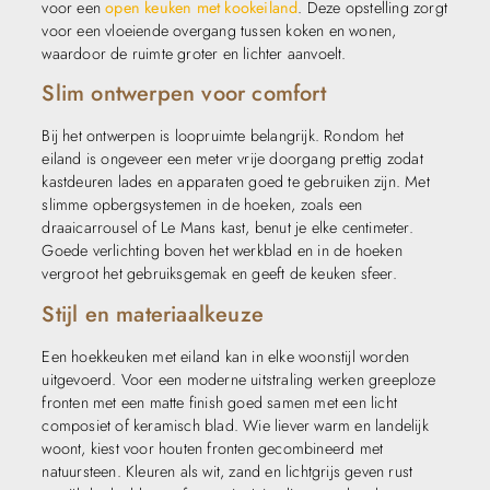
voor een
open keuken met kookeiland
. Deze opstelling zorgt
voor een vloeiende overgang tussen koken en wonen,
waardoor de ruimte groter en lichter aanvoelt.
Slim ontwerpen voor comfort
Bij het ontwerpen is loopruimte belangrijk. Rondom het
eiland is ongeveer een meter vrije doorgang prettig zodat
kastdeuren lades en apparaten goed te gebruiken zijn. Met
slimme opbergsystemen in de hoeken, zoals een
draaicarrousel of Le Mans kast, benut je elke centimeter.
Goede verlichting boven het werkblad en in de hoeken
vergroot het gebruiksgemak en geeft de keuken sfeer.
Stijl en materiaalkeuze
Een hoekkeuken met eiland kan in elke woonstijl worden
uitgevoerd. Voor een moderne uitstraling werken greeploze
fronten met een matte finish goed samen met een licht
composiet of keramisch blad. Wie liever warm en landelijk
woont, kiest voor houten fronten gecombineerd met
natuursteen. Kleuren als wit, zand en lichtgrijs geven rust