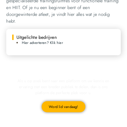
gespecialiseerde trainingsruimtes voor functionele training
en HIIT. Of je nu een beginner bent of een
doorgewinterde atleet, je vindt hier alles wat je nodig
hebt.
Uitgelichte bedrijven
Hier adverteren? Klik hier
Registreer u vandaag nog en start met publiceren!
Als u op zoek bent naar een platform om uw kennis en
ervaring met een breder publiek te delen, dan is ons
platform de perfecte plek voor u.
Word lid vandaag!