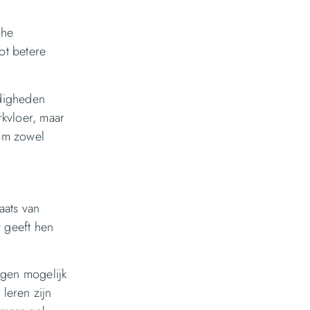
che
ot betere
rdigheden
rkvloer, maar
 om zowel
aats van
t geeft hen
ngen mogelijk
leren zijn