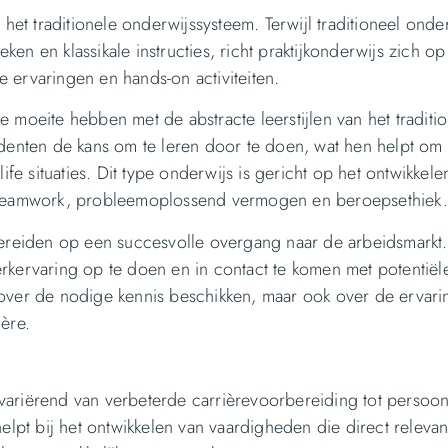
 het traditionele onderwijssysteem. Terwijl traditioneel onde
n en klassikale instructies, richt praktijkonderwijs zich op
 ervaringen en hands-on activiteiten.
 moeite hebben met de abstracte leerstijlen van het traditi
udenten de kans om te leren door te doen, wat hen helpt om
ife situaties. Dit type onderwijs is gericht op het ontwikkel
r teamwork, probleemoplossend vermogen en beroepsethiek.
bereiden op een succesvolle overgang naar de arbeidsmarkt.
rkervaring op te doen en in contact te komen met potentiël
 over de nodige kennis beschikken, maar ook over de ervari
ère.
, variërend van verbeterde carrièrevoorbereiding tot persoonl
elpt bij het ontwikkelen van vaardigheden die direct relevan