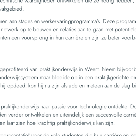
e technische vaardigheden ontwikkelen die ze nodig hebben,
 vakgebied.
emen aan stages en werkervaringprogramma’s. Deze programm
etwerk op te bouwen en relaties aan te gaan met potentiël
enten een voorsprong in hun carrière en zijn ze beter voor
 geprofiteerd van praktijkonderwijs in Weert. Neem bijvoor
 onderwijssysteem maar bloeide op in een praktijkgerichte 
ij opdeed, kon hij na zijn afstuderen meteen aan de slag b
j praktijkonderwijs haar passie voor technologie ontdekte. 
den verder ontwikkelen en uiteindelijk een succesvolle carr
n laat zien hoe krachtig praktijkonderwijs kan zijn.
epresentatief voor de vele studenten die hun carrière en pe