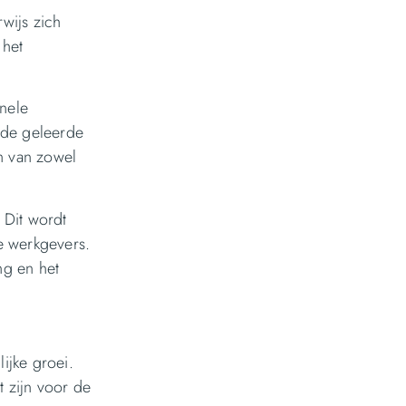
rwijs zich
 het
onele
 de geleerde
en van zowel
 Dit wordt
e werkgevers.
ng en het
ijke groei.
t zijn voor de