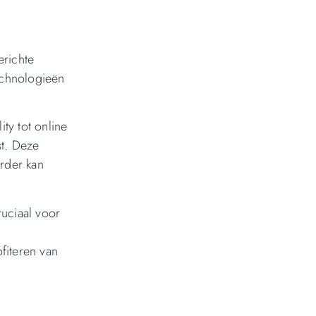
erichte
technologieën
ty tot online
st. Deze
erder kan
ruciaal voor
fiteren van