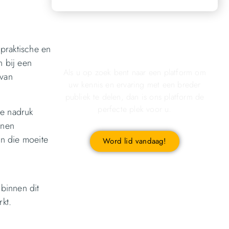
Registreer u vandaag nog en
praktische en
start met publiceren!
 bij een
Als u op zoek bent naar een platform om
 van
uw kennis en ervaring met een breder
publiek te delen, dan is ons platform de
perfecte plek voor u.
de nadruk
nnen
en die moeite
Word lid vandaag!
binnen dit
kt.