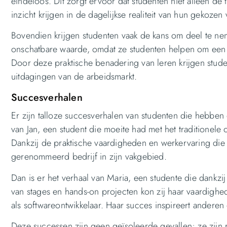
eindeloos. Dit zorgt ervoor dat studenten niet alleen d
inzicht krijgen in de dagelijkse realiteit van hun gekozen
Bovendien krijgen studenten vaak de kans om deel te n
onschatbare waarde, omdat ze studenten helpen om een n
Door deze praktische benadering van leren krijgen stud
uitdagingen van de arbeidsmarkt.
Succesverhalen
Er zijn talloze succesverhalen van studenten die hebben
van Jan, een student die moeite had met het traditionele
Dankzij de praktische vaardigheden en werkervaring die h
gerenommeerd bedrijf in zijn vakgebied.
Dan is er het verhaal van Maria, een studente die dankzi
van stages en hands-on projecten kon zij haar vaardighe
als softwareontwikkelaar. Haar succes inspireert anderen e
Deze successen zijn geen geïsoleerde gevallen; ze zijn r