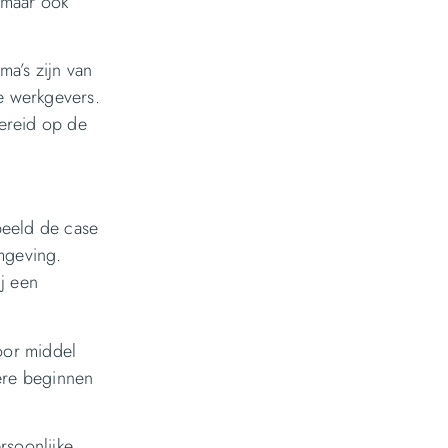
 maar ook
a’s zijn van
e werkgevers.
bereid op de
beeld de case
omgeving.
ij een
Door middel
ière beginnen
rsoonlijke