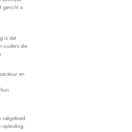
 gericht is
g is dat
en ouders die
e
paratuur en
 hun
n vakgebied.
e opleiding