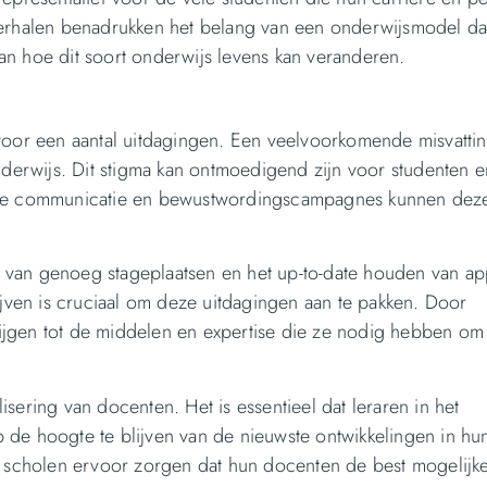
erhalen benadrukken het belang van een onderwijsmodel dat
an hoe dit soort onderwijs levens kan veranderen.
voor een aantal uitdagingen. Een veelvoorkomende misvattin
onderwijs. Dit stigma kan ontmoedigend zijn voor studenten 
iste communicatie en bewustwordingscampagnes kunnen dez
en van genoeg stageplaatsen en het up-to-date houden van ap
ijven is cruciaal om deze uitdagingen aan te pakken. Door
ijgen tot de middelen en expertise die ze nodig hebben om
sering van docenten. Het is essentieel dat leraren in het
 de hoogte te blijven van de nieuwste ontwikkelingen in hu
en scholen ervoor zorgen dat hun docenten de best mogelijk