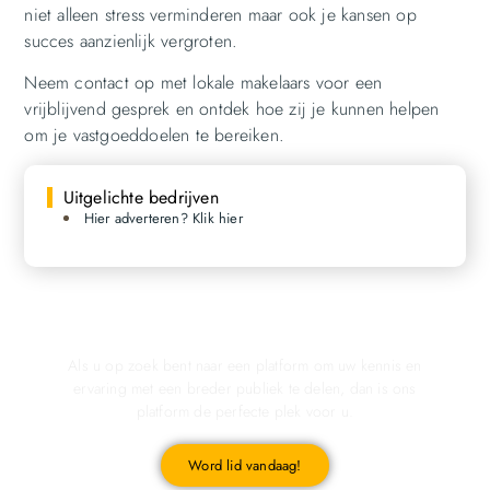
niet alleen stress verminderen maar ook je kansen op
succes aanzienlijk vergroten.
Neem contact op met lokale makelaars voor een
vrijblijvend gesprek en ontdek hoe zij je kunnen helpen
om je vastgoeddoelen te bereiken.
Uitgelichte bedrijven
Hier adverteren? Klik hier
Registreer u vandaag nog en start met publiceren!
Als u op zoek bent naar een platform om uw kennis en
ervaring met een breder publiek te delen, dan is ons
platform de perfecte plek voor u.
Word lid vandaag!