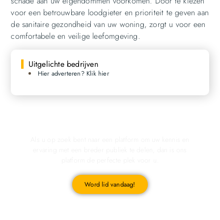
schade aan uw eigendommen voorkomen. Door te kiezen
voor een betrouwbare loodgieter en prioriteit te geven aan
de sanitaire gezondheid van uw woning, zorgt u voor een
comfortabele en veilige leefomgeving.
Uitgelichte bedrijven
Hier adverteren? Klik hier
Registreer u vandaag nog en start met publiceren!
Als u op zoek bent naar een platform om uw kennis en
ervaring met een breder publiek te delen, dan is ons
platform de perfecte plek voor u.
Word lid vandaag!