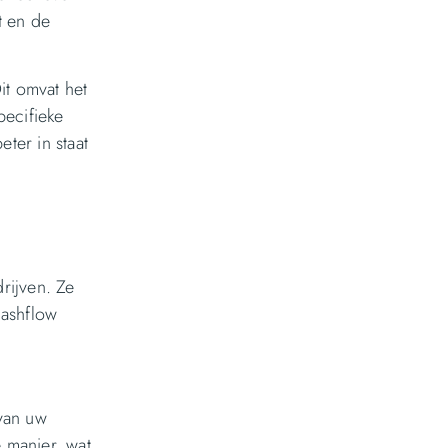
t en de
it omvat het
pecifieke
ter in staat
rijven. Ze
cashflow
 van uw
 manier, wat