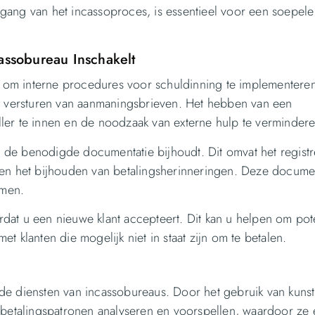
gang van het incassoproces, is essentieel voor een soepele
ssobureau Inschakelt
jk om interne procedures voor schuldinning te implementeren
et versturen van aanmaningsbrieven. Het hebben van een
ler te innen en de noodzaak van externe hulp te vermindere
en de benodigde documentatie bijhoudt. Dit omvat het registr
 en het bijhouden van betalingsherinneringen. Deze documen
emen.
at u een nieuwe klant accepteert. Dit kan u helpen om pot
met klanten die mogelijk niet in staat zijn om te betalen.
de diensten van incassobureaus. Door het gebruik van kuns
 betalingspatronen analyseren en voorspellen, waardoor ze e