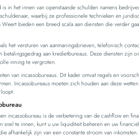
d is in het innen van openstaande schulden namens bedrijve
schuldenaar, waarbij ze professionele technieken en juridis
n Weert bieden een breed scala aan diensten die verder ga
als het versturen van aanmaningsbrieven, telefonisch conta
an betalingsgedrag aan kredietbureaus. Deze diensten zijn
lle inning te vergroten.
teiten van incassobureaus. Dit kader omvat regels en voorsch
hermen. Incassobureaus moeten zich houden aan deze wette
rloopt.
sobureau
en incassobureau is de verbetering van de cashflow en fina
el te innen, kunt u uw liquiditeit beheren en uw financiële 
die afhankelijk zijn van een constante stroom van inkomsten.