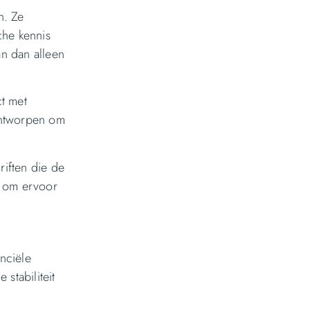
n. Ze
che kennis
an dan alleen
ct met
 ontworpen om
riften die de
n om ervoor
nciële
stabiliteit