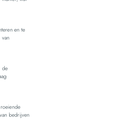
nteren en te
n van
, de
aag
groeiende
van bedrijven