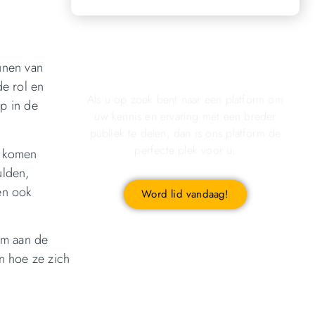
Registreer u vandaag nog en
unen van
start met publiceren!
de rol en
Als u op zoek bent naar een platform om
p in de
uw kennis en ervaring met een breder
publiek te delen, dan is ons platform de
perfecte plek voor u.
r komen
ulden,
en ook
Word lid vandaag!
om aan de
n hoe ze zich