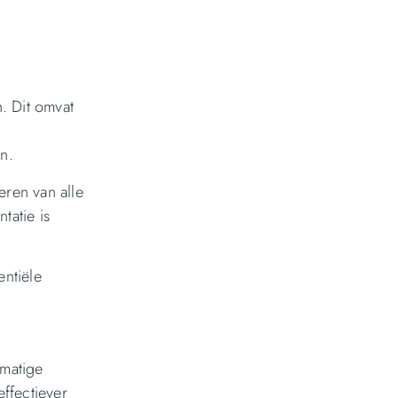
. Dit omvat
n.
eren van alle
tatie is
entiële
tmatige
ffectiever