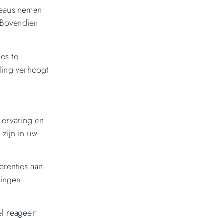
ureaus nemen
. Bovendien
ies te
ling verhoogt
e ervaring en
 zijn in uw
erenties aan
ringen
el reageert