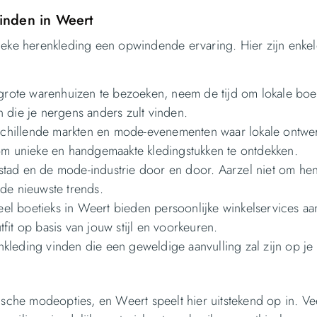
inden in Weert
ieke herenkleding een opwindende ervaring. Hier zijn enkel
e grote warenhuizen te bezoeken, neem de tijd om lokale boet
 die je nergens anders zult vinden.
rschillende markten en mode-evenementen waar lokale ontwe
 om unieke en handgemaakte kledingstukken te ontdekken.
 stad en de mode-industrie door en door. Aarzel niet om he
de nieuwste trends.
eel boetieks in Weert bieden persoonlijke winkelservices aa
utfit op basis van jouw stijl en voorkeuren.
renkleding vinden die een geweldige aanvulling zal zijn op j
he modeopties, en Weert speelt hier uitstekend op in. Vee