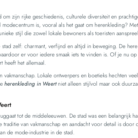
m zijn rijke geschiedenis, culturele diversiteit en prachtig
nd modecentrum is, vooral als het gaat om herenkleding? Me
nieke stijl die zowel lokale bewoners als toeristen aanspreek
tad zelf: charmant, verfijnd en altijd in beweging. De her
 waardoor er voor iedere smaak iets te vinden is. Of je nu o
 heeft het allemaal.
 en vakmanschap. Lokale ontwerpers en boetieks hechten vee
de
herenkleding in Weert
niet alleen stijlvol maar ook duurz
eert
ruggaat tot de middeleeuwen. De stad was een belangrijk h
ze traditie van vakmanschap en aandacht voor detail is door
n de mode-industrie in de stad.