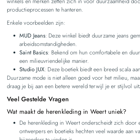
winkels en merken zetten zich in voor duurzaamheid door
productieprocessen te hanteren.
Enkele voorbeelden zijn:
MUD Jeans
: Deze winkel biedt duurzame jeans gema
arbeidsomstandigheden.
Saint Basics
: Bekend om hun comfortabele en duurz
een milieuvriendelijke manier.
Studio JUX
: Deze boetiek biedt een breed scala aa
Duurzame mode is niet alleen goed voor het milieu, ma
draag je bij aan een betere wereld terwijl je er stijlvol uit
Veel Gestelde Vragen
Wat maakt de herenkleding in Weert uniek?
De herenkleding in Weert onderscheidt zich door ee
ontwerpers en boetieks hechten veel waarde aan vak
bijzonders te vinden is.