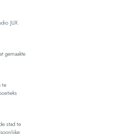
udio JUX.
at gemaakte
 te
boetieks
de stad te
soonlijke