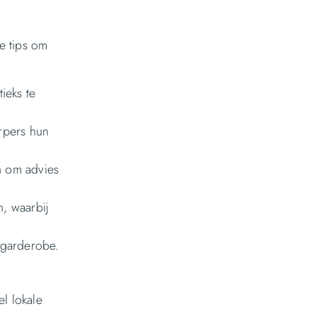
e tips om
ieks te
rpers hun
n om advies
n, waarbij
e garderobe.
l lokale