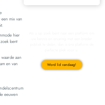
e
Registreer u vandaag nog en
t een mix van
start met publiceren!
t.
Als u op zoek bent naar een platform om
enmode hier
uw kennis en ervaring met een breder
p zoek bent
publiek te delen, dan is ons platform de
perfecte plek voor u.
l waarde aan
aam en van
Word lid vandaag!
andelscentrum
 de eeuwen