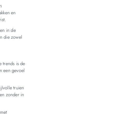
n
akken en
st.
en in de
en die zowel
 trends is de
en een gevoel
lvolle truien
ien zonder in
 met