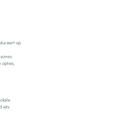
oduceert op
soires.
 opties,
Lokale
 iets