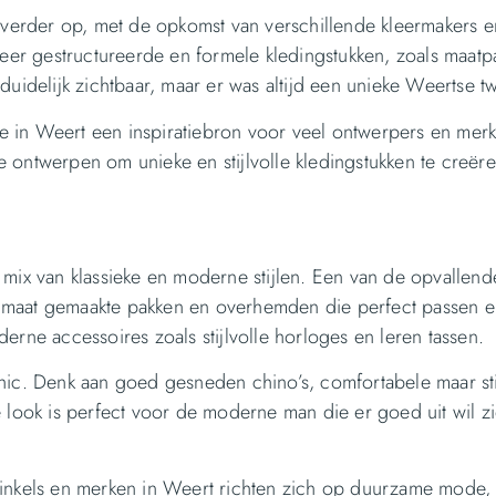
erder op, met de opkomst van verschillende kleermakers e
er gestructureerde en formele kledingstukken, zoals maatp
elijk zichtbaar, maar er was altijd een unieke Weertse twi
 in Weert een inspiratiebron voor veel ontwerpers en merk
 ontwerpen om unieke en stijlvolle kledingstukken te creër
x van klassieke en moderne stijlen. Een van de opvallende
 maat gemaakte pakken en overhemden die perfect passen 
erne accessoires zoals stijlvolle horloges en leren tassen.
hic. Denk aan goed gesneden chino’s, comfortabele maar stij
e look is perfect voor de moderne man die er goed uit wil z
winkels en merken in Weert richten zich op duurzame mode,