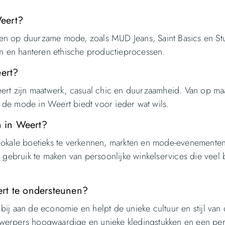
eert?
chten op duurzame mode, zoals MUD Jeans, Saint Basics en St
en en hanteren ethische productieprocessen.
eert?
eert zijn maatwerk, casual chic en duurzaamheid. Van op ma
g, de mode in Weert biedt voor ieder wat wils.
n in Weert?
lokale boetieks te verkennen, markten en mode-evenementen
 gebruik te maken van persoonlijke winkelservices die veel 
rt te ondersteunen?
ij aan de economie en helpt de unieke cultuur en stijl van 
werpers hoogwaardige en unieke kledingstukken en een per