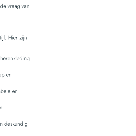
nde vraag van
l. Hier zijn
 herenkleding
ap en
abele en
en
en deskundig